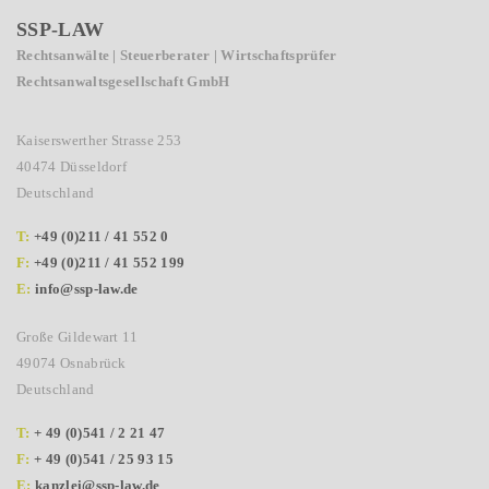
SSP-LAW
Rechtsanwälte | Steuerberater | Wirtschaftsprüfer
Rechtsanwaltsgesellschaft GmbH
Kaiserswerther Strasse 253
40474 Düsseldorf
Deutschland
T:
+49 (0)211 / 41 552 0
F:
+49 (0)211 / 41 552 199
E:
info@ssp-law.de
Große Gildewart 11
49074 Osnabrück
Deutschland
T:
+ 49 (0)541 / 2 21 47
F:
+ 49 (0)541 / 25 93 15
E:
kanzlei@ssp-law.de