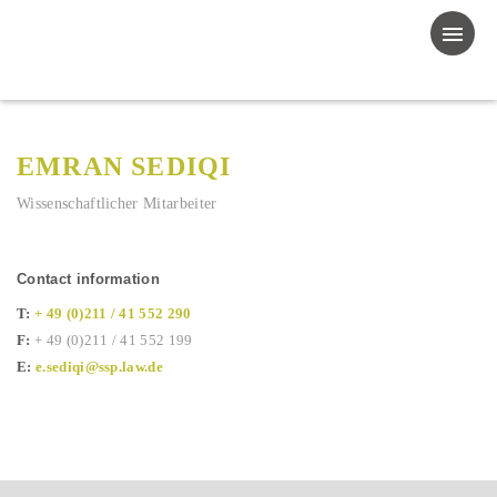
EMRAN SEDIQI
Wissenschaftlicher Mitarbeiter
Contact information
T:
+ 49 (0)211 / 41 552 290
F:
+ 49 (0)211 / 41 552 199
E:
e.sediqi@ssp.law.de