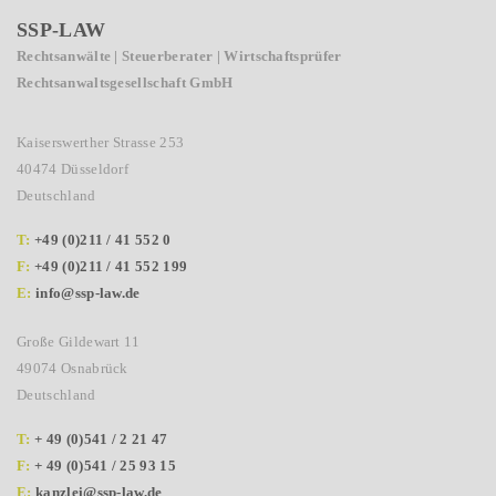
SSP-LAW
Rechtsanwälte | Steuerberater | Wirtschaftsprüfer
Rechtsanwaltsgesellschaft GmbH
Kaiserswerther Strasse 253
40474 Düsseldorf
Deutschland
T:
+49 (0)211 / 41 552 0
F:
+49 (0)211 / 41 552 199
E:
info@ssp-law.de
Große Gildewart 11
49074 Osnabrück
Deutschland
T:
+ 49 (0)541 / 2 21 47
F:
+ 49 (0)541 / 25 93 15
E:
kanzlei@ssp-law.de