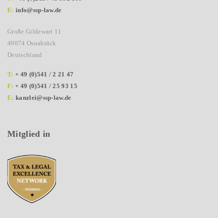
E:
info@ssp-law.de
Große Gildewart 11
49074 Osnabrück
Deutschland
T:
+ 49 (0)541 / 2 21 47
F:
+ 49 (0)541 / 25 93 15
E:
kanzlei@ssp-law.de
Mitglied in