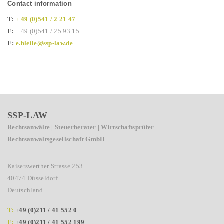
Contact information
T:
+ 49 (0)541 / 2 21 47
F:
+ 49 (0)541 / 25 93 15
E:
e.bleile@ssp-law.de
SSP-LAW
Rechtsanwälte | Steuerberater | Wirtschaftsprüfer
Rechtsanwaltsgesellschaft GmbH
Kaiserswerther Strasse 253
40474 Düsseldorf
Deutschland
T:
+49 (0)211 / 41 552 0
F:
+49 (0)211 / 41 552 199